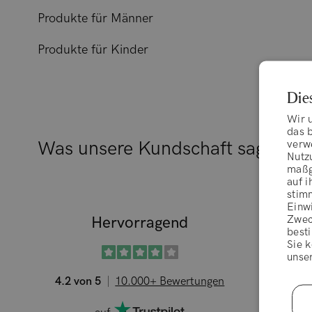
Produkte für Männer
Produkte für Kinder
Die
Wir 
das b
verw
Was unsere Kundschaft sagt
Nutz
maßg
auf i
stim
Einwi
Zwec
Hervorragend
Simone
besti
Sie k
Ich habe 
unse
ich kann b
4.2 von 5
10.000+ Bewertungen