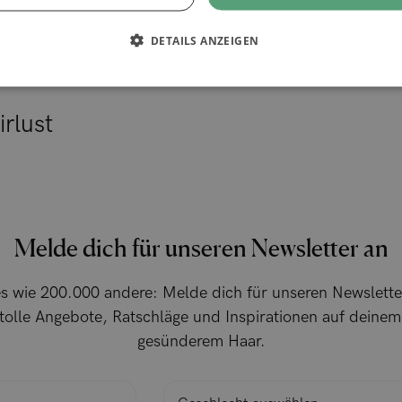
DETAILS ANZEIGEN
rlust
Melde dich für unseren Newsletter an
s wie 200.000 andere: Melde dich für unseren Newslette
 tolle Angebote, Ratschläge und Inspirationen auf deine
gesünderem Haar.