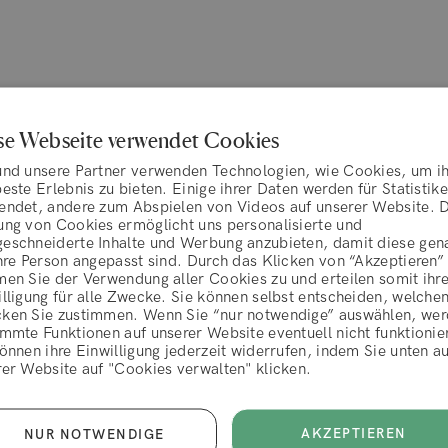
se Webseite verwendet Cookies
und unsere Partner verwenden Technologien, wie Cookies, um i
este Erlebnis zu bieten. Einige ihrer Daten werden für Statistik
endet, andere zum Abspielen von Videos auf unserer Website. 
ung von Cookies ermöglicht uns personalisierte und
eschneiderte Inhalte und Werbung anzubieten, damit diese gen
hre Person angepasst sind. Durch das Klicken von “Akzeptieren”
men Sie der Verwendung aller Cookies zu und erteilen somit ihr
lligung für alle Zwecke. Sie können selbst entscheiden, welche
ken Sie zustimmen. Wenn Sie “nur notwendige” auswählen, we
Gertr
mmte Funktionen auf unserer Website eventuell nicht funktionie
AGBs
önnen ihre Einwilligung jederzeit widerrufen, indem Sie unten au
jetzt drei Monate die Weingummies gegessen, und
Es war
rer Website auf "Cookies verwalten" klicken.
ereits einen großen Unterschied i...
es jed
ABLEHNEN
AKZEPTIEREN
AKZEPTIEREN
NUR NOTWENDIGE