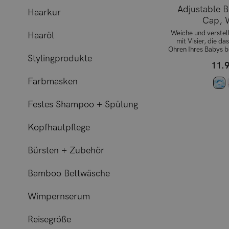
Adjustable 
Haarkur
Cap, 
Weiche und verste
Haaröl
mit Visier, die da
Ohren Ihres Babys b
Stylingprodukte
11.9
Farbmasken
Festes Shampoo + Spülung
Kopfhautpflege
Bürsten + Zubehör
Bamboo Bettwäsche
Wimpernserum
Reisegröße