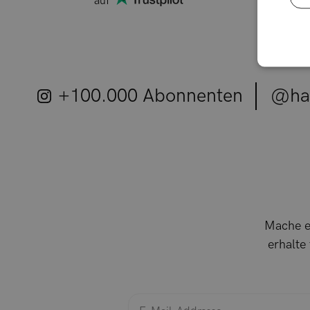
auf
+100.000 Abonnenten
@hai
Mache e
erhalte