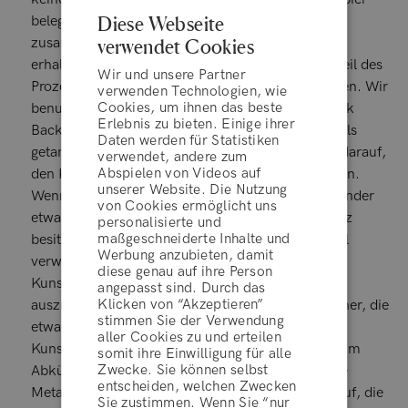
Diese Webseite
belegte Holzschneidebretter. Wir haben sie
zusammengepresst, um die gewünschte Dicke zu
verwendet Cookies
erhalten. Möglicherweise musst du auch diesen Teil des
Wir und unsere Partner
Prozesses in einigen wenigen Schritten durchführen. Wir
verwenden Technologien, wie
Cookies, um ihnen das beste
benutzten ein Nudelholz, um es flach auf ein Stück
Erlebnis zu bieten. Einige ihrer
Backpapier zu rollen, und wir haben dies mehrmals
Daten werden für Statistiken
getan, weil der Kunststoff schnell abkühlt. Achte darauf,
verwendet, andere zum
Abspielen von Videos auf
den Klumpen nicht zu schief zusammenzudrücken.
unserer Website. Die Nutzung
Wenn du keine Form verwendest, so fallen die Ränder
von Cookies ermöglicht uns
etwas willkürlich aus, was jedoch auch seinen Reiz
personalisierte und
maßgeschneiderte Inhalte und
besitzt. Wir haben Plätzchenausstecher aus Metall
Werbung anzubieten, damit
verwendet, um aus der ausgerollten und erhitzten
diese genau auf ihre Person
Kunststoffmasse kleine, kreisrunde Untersetzer
angepasst sind. Durch das
Klicken von “Akzeptieren”
auszuschneiden. Verwende Tortenringe/-ausstecher, die
stimmen Sie der Verwendung
etwas größer sind, als du deine endgültige
aller Cookies zu und erteilen
AGBs
Kunststoffform haben möchtest, da Kunststoff beim
somit ihre Einwilligung für alle
Zwecke. Sie können selbst
Abkühlen schrumpft. Sei jedoch vorsichtig, da die
entscheiden, welchen Zwecken
Metallringe sehr heiß werden. Achte deshalb darauf, die
Sie zustimmen. Wenn Sie “nur