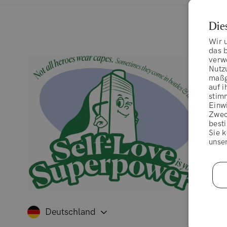
Die
Wir 
das b
verw
Nutz
maßg
auf i
stim
Einwi
Zwec
besti
Sie k
unse
Deutschland