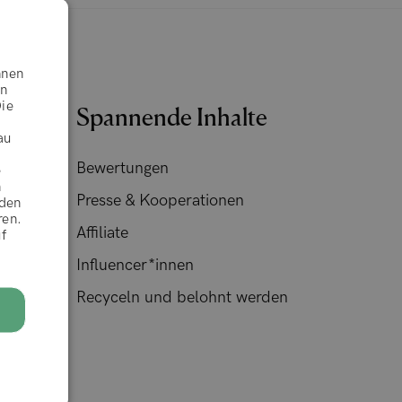
hnen
en
Die
Spannende Inhalte
au
Bewertungen
e
n
Presse & Kooperationen
rden
ren.
)
Affiliate
f
Influencer*innen
Recyceln und belohnt werden
n