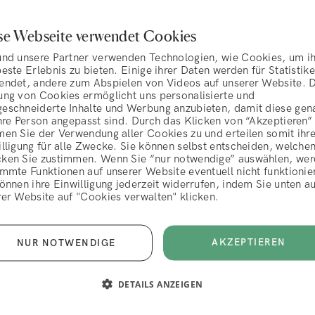
se Webseite verwendet Cookies
und unsere Partner verwenden Technologien, wie Cookies, um i
este Erlebnis zu bieten. Einige ihrer Daten werden für Statistik
endet, andere zum Abspielen von Videos auf unserer Website. 
Kundenservice
ung von Cookies ermöglicht uns personalisierte und
eschneiderte Inhalte und Werbung anzubieten, damit diese gen
hre Person angepasst sind. Durch das Klicken von “Akzeptieren”
Über Uns
men Sie der Verwendung aller Cookies zu und erteilen somit ihr
lligung für alle Zwecke. Sie können selbst entscheiden, welche
Hair Talk
ken Sie zustimmen. Wenn Sie “nur notwendige” auswählen, we
mmte Funktionen auf unserer Website eventuell nicht funktionie
AGBs
Häufig gestellte Fragen (FAQ
önnen ihre Einwilligung jederzeit widerrufen, indem Sie unten au
rer Website auf "Cookies verwalten" klicken.
Lieferung
ABLEHNEN
AKZEPTIEREN
Kontaktiere Uns
AKZEPTIEREN
NUR NOTWENDIGE
Mein Abonnement verwalte
DETAILS ANZEIGEN