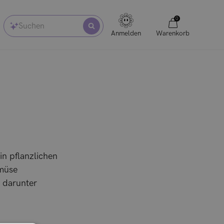
0
Suchen
Anmelden
Warenkorb
 in pflanzlichen
emüse
, darunter